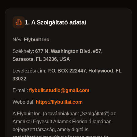
1. A Szolgáltató adatai
Név:
Flybuilt Inc.
Székhely:
677 N. Washington Blvd. #57,
Sarasota, FL 34236, USA
Levelezési cím:
P.O. BOX 222447, Hollywood, FL
33022
E-mail:
flybuilt.studio@gmail.com
Weboldal:
https://flybuiltai.com
A Flybuilt Inc. (a továbbiakban: „Szolgáltató") az
Amerikai Egyesült Államok Florida államában
bejegyzett társaság, amely digitális