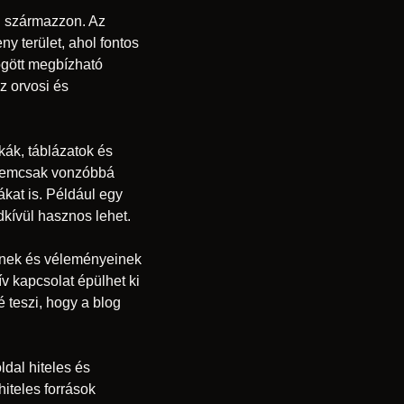
l származzon. Az
y terület, ahol fontos
ögött megbízható
z orvosi és
kák, táblázatok és
 nemcsak vonzóbbá
kat is. Például egy
kívül hasznos lehet.
einek és véleményeinek
v kapcsolat épülhet ki
é teszi, hogy a blog
dal hiteles és
iteles források