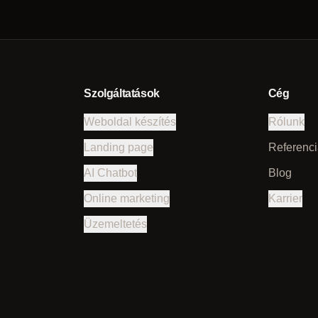
Szolgáltatások
Cég
Weboldal készítés
Rólunk
Landing page
Referenci
AI Chatbot
Blog
Online marketing
Karrier
Üzemeltetés