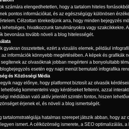
k számára elengedhetetlen, hogy a tartalom hiteles forrásokbó
nek pontos információkat, és az egészségügy különösen érzéken
értelem. Célzottan törekedjünk arra, hogy minden bejegyzés m
ha lehetséges, hivatkozzunk tanulmányokra vagy szakcikkekre. A
k bevonása tovább növeli a blog hitelességét.
álata
gyakran összetettek, ezért a vizuális elemek, például infografi
k az információk könnyebb megértésében. A képek és grafikák
m segítenek az olvasóknak jobban megérteni a bonyolultabb témá
 blogbejegyzés esetén egy napi menüt bemutató infografika rend
ség és Közösségi Média
egyik nagy előnye, hogy platformot biztosít az olvasók kérdés
ehetőség kommentelni vagy kérdéseket feltenni, azzal interaktí
ségi médiában való aktív jelenlét szintén fontos, hiszen lehetőv
zönséget érjenek el, és növeli a blog ismertségét.
tartalomstratégiája hatalmas szerepet játszik abban, hogy az ol
legyen ismert. A célközönség ismerete, a SEO optimalizálás, a h