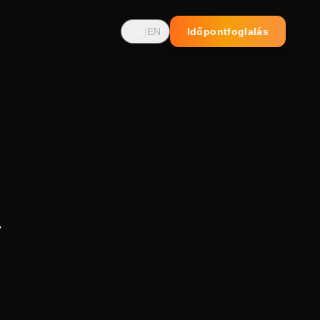
HU
|
EN
Időpontfoglalás