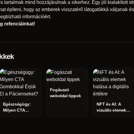
s tartalmak mind hozzájárulnak a sikerhez. Egy jól kialakított st
mat építeni, hogy az emberek visszatérő látogatókká váljanak és
egbízható információért.
eg
refenciáinkat
!
kkek
Fogászati
weboldal tippek
Egészségügy:
NFT és AI: A
Milyen CTA
vizuális elemek
Gombokkal Érjük
hatása a digitális
El a
értékre
Pácienseket?