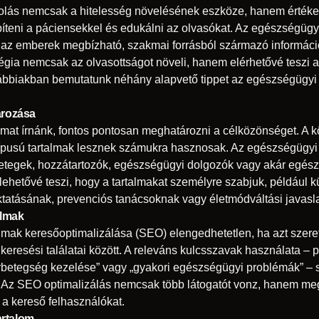
lás nemcsak a hitelesség növelésének eszköze, hanem értékes
píteni a páciensekkel és edukálni az olvasókat. Az egészségügyi 
az emberek megbízható, szakmai forrásból származó információ
tégia nemcsak az olvasottságot növeli, hanem elérhetővé teszi 
alábbiakban bemutatunk néhány alapvető tippet az egészségügyi
.
rozása
talmat írnánk, fontos pontosan meghatározni a célközönséget. A
n típusú tartalmak lesznek számukra hasznosak. Az egészségügyi
etegek, hozzátartozók, egészségügyi dolgozók vagy akár egész
ehetővé teszi, hogy a tartalmakat személyre szabjuk, például k
ktatásának, prevenciós tanácsoknak vagy életmódváltási javasl
almak
lmak keresőoptimalizálása (SEO) elengedhetetlen, ha azt szere
eresési találatai között. A releváns kulcsszavak használata –
rbetegség kezelése” vagy „gyakori egészségügyi problémák” – s
 Az SEO optimalizálás nemcsak több látogatót vonz, hanem me
a a kereső felhasználókat.
artalom