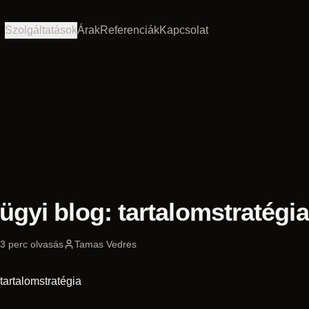
Szolgáltatások
Árak
Referenciák
Kapcsolat
gyi blog: tartalomstratégia
3
perc olvasás
Tamas Vedres