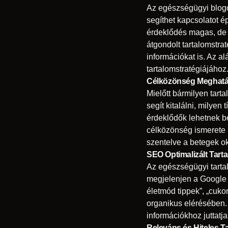
Az egészségügyi blogo
segíthet kapcsolatot é
érdeklődés magas, de 
átgondolt tartalomstra
információkat is. Az 
tartalomstratégiájához
Célközönség Meghatá
Mielőtt bármilyen tar
segít kitalálni, milye
érdeklődők lehetnek b
célközönség ismerete l
szentelve a betegek o
SEO Optimalizált Tart
Az egészségügyi tarta
megjelenjen a Google k
életmód tippek”, „cuko
organikus elérésében.
információkhoz juttatj
Releváns és Hiteles T