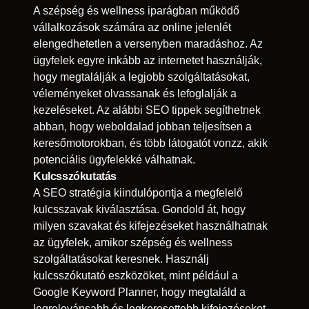
A szépség és wellness iparágban működő
vállalkozások számára az online jelenlét
elengedhetetlen a versenyben maradáshoz. Az
ügyfelek egyre inkább az internetet használják,
hogy megtalálják a legjobb szolgáltatásokat,
véleményeket olvassanak és lefoglalják a
kezeléseket. Az alábbi SEO tippek segíthetnek
abban, hogy weboldalad jobban teljesítsen a
keresőmotorokban, és több látogatót vonzz, akik
potenciális ügyfelekké válhatnak.
Kulcsszókutatás
A SEO stratégia kiindulópontja a megfelelő
kulcsszavak kiválasztása. Gondold át, hogy
milyen szavakat és kifejezéseket használhatnak
az ügyfelek, amikor szépség és wellness
szolgáltatásokat keresnek. Használj
kulcsszókutató eszközöket, mint például a
Google Keyword Planner, hogy megtaláld a
legrelevánsabb és legkeresettebb kifejezéseket.