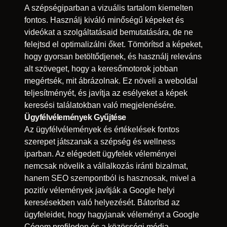
A szépségiparban a vizuális tartalom kiemelten
fontos. Használj kiváló minőségű képeket és
videókat a szolgáltatásaid bemutatására, de ne
felejtsd el optimalizálni őket. Tömörítsd a képeket,
hogy gyorsan betöltődjenek, és használj releváns
alt szöveget, hogy a keresőmotorok jobban
megértsék, mit ábrázolnak. Ez növeli a weboldal
teljesítményét, és javítja az esélyeket a képek
keresési találatokban való megjelenésére.
Ügyfélvélemények Gyűjtése
Az ügyfélvélemények és értékelések fontos
szerepet játszanak a szépség és wellness
iparban. Az elégedett ügyfelek véleményei
nemcsak növelik a vállalkozás iránti bizalmat,
hanem SEO szempontból is hasznosak, mivel a
pozitív vélemények javítják a Google helyi
keresésekben való helyezését. Bátorítsd az
ügyfeleidet, hogy hagyjanak véleményt a Google
Cégem profilodon és a közösségi média