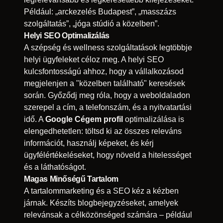
Például: „arckezelés Budapest”, „masszázs
szolgáltatás”, „jóga stúdió a közelben”.
Helyi SEO Optimalizálás
A szépség és wellness szolgáltatások legtöbbje
helyi ügyfeleket céloz meg. A helyi SEO
kulcsfontosságú ahhoz, hogy a vállalkozásod
megjelenjen a "közelben található" keresések
során. Győződj meg róla, hogy a weboldaladon
szerepel a cím, a telefonszám, és a nyitvatartási
idő. A
Google Cégem profil
optimalizálása is
elengedhetetlen: töltsd ki az összes releváns
információt, használj képeket, és kérj
ügyfélértékeléseket, hogy növeld a hitelességet
és a láthatóságot.
Magas Minőségű Tartalom
A tartalommarketing és a SEO kéz a kézben
járnak. Készíts blogbejegyzéseket, amelyek
relevánsak a célközönséged számára – például