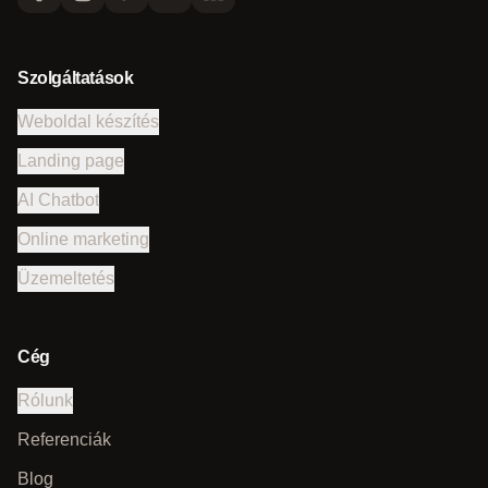
Szolgáltatások
Weboldal készítés
Landing page
AI Chatbot
Online marketing
Üzemeltetés
Cég
Rólunk
Referenciák
Blog