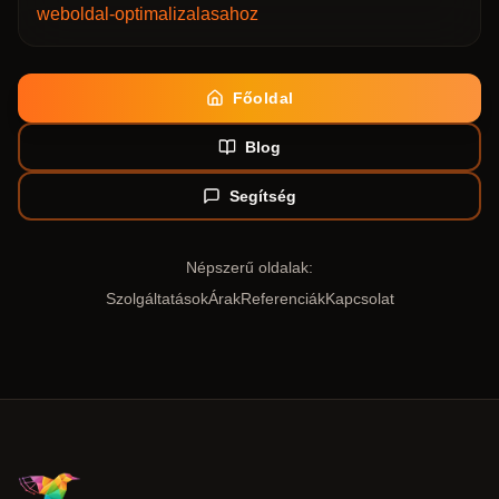
weboldal-optimalizalasahoz
Főoldal
Blog
Segítség
Népszerű oldalak:
Szolgáltatások
Árak
Referenciák
Kapcsolat