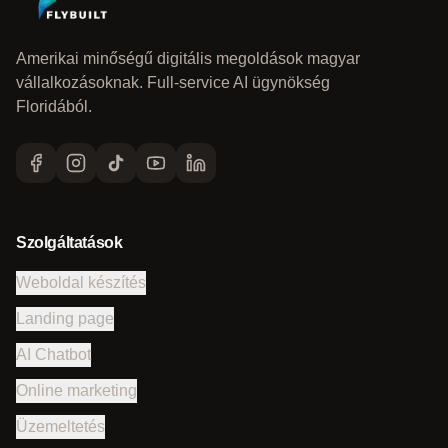
Amerikai minőségű digitális megoldások magyar
vállalkozásoknak. Full-service AI ügynökség
Floridából.
Szolgáltatások
Weboldal készítés
Landing page
AI Chatbot
Online marketing
Üzemeltetés