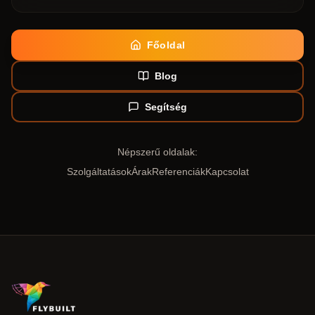
Főoldal
Blog
Segítség
Népszerű oldalak:
Szolgáltatások
Árak
Referenciák
Kapcsolat