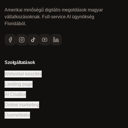
Amerikai minőségű digitális megoldások magyar
vállalkozásoknak. Full-service AI ügynökség
Floridából.
Szolgáltatások
Weboldal készítés
Landing page
AI Chatbot
Online marketing
Üzemeltetés